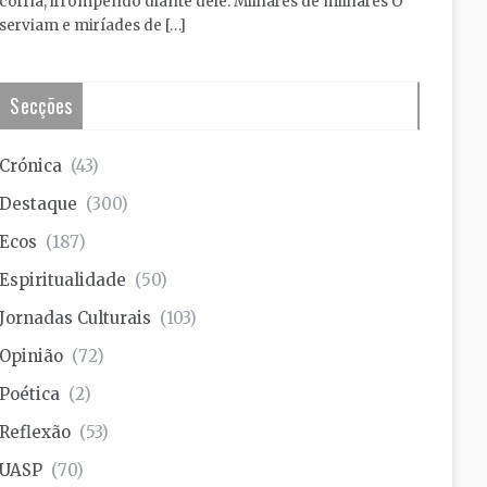
corria, irrompendo diante dele. Milhares de milhares O
serviam e miríades de […]
Secções
Crónica
(43)
Destaque
(300)
Ecos
(187)
Espiritualidade
(50)
Jornadas Culturais
(103)
Opinião
(72)
Poética
(2)
Reflexão
(53)
UASP
(70)