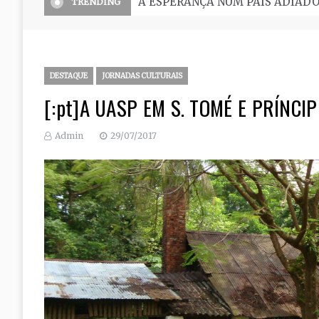
O Seminário, uma grande escola 
TRENDING
DESTAQUE
JORNADAS CULTURAIS
[:pt]A UASP EM S. TOMÉ E PRÍNCIP
Admin
29/07/2017