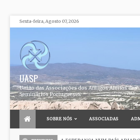
Skip
Sexta-feira, Agosto 07, 2026
to
content
UASP
União das Associações dos Antigos Alunos dos
Seminários Portugueses
SOBRE NÓS
ASSOCIADAS
AD