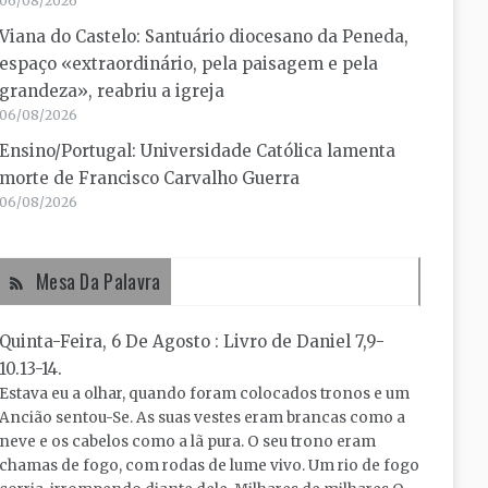
06/08/2026
Viana do Castelo: Santuário diocesano da Peneda,
espaço «extraordinário, pela paisagem e pela
grandeza», reabriu a igreja
06/08/2026
Ensino/Portugal: Universidade Católica lamenta
morte de Francisco Carvalho Guerra
06/08/2026
Mesa Da Palavra
Quinta-Feira, 6 De Agosto : Livro de Daniel 7,9-
10.13-14.
Estava eu a olhar, quando foram colocados tronos e um
Ancião sentou-Se. As suas vestes eram brancas como a
neve e os cabelos como a lã pura. O seu trono eram
chamas de fogo, com rodas de lume vivo. Um rio de fogo