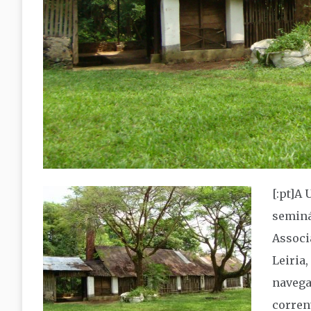
[:pt]
A 
seminá
Associ
Leiria
navega
corren