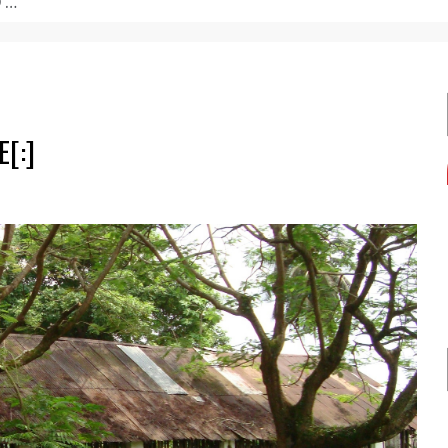
de formação.
E[:]