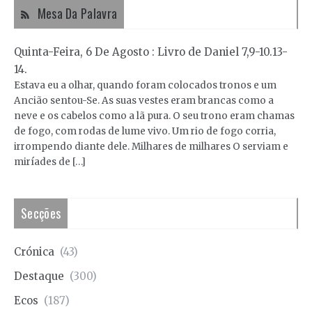
Mesa Da Palavra
Quinta-Feira, 6 De Agosto : Livro de Daniel 7,9-10.13-
14.
Estava eu a olhar, quando foram colocados tronos e um
Ancião sentou-Se. As suas vestes eram brancas como a
neve e os cabelos como a lã pura. O seu trono eram chamas
de fogo, com rodas de lume vivo. Um rio de fogo corria,
irrompendo diante dele. Milhares de milhares O serviam e
miríades de […]
Secções
Crónica
(43)
Destaque
(300)
Ecos
(187)