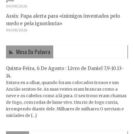
06/08/2026
Assis: Papa alerta para «inimigos inventados pelo
medo e pela ignorância»
06/08/2026
Mesa Da Palavra
Quinta-Feira, 6 De Agosto : Livro de Daniel 7,9-10.13-
14.
Estava eu a olhar, quando foram colocados tronos e um
Ancião sentou-Se. As suas vestes eram brancas como a
neve e os cabelos como a lã pura. O seu trono eram chamas
de fogo, com rodas de lume vivo. Um rio de fogo corria,
irrompendo diante dele. Milhares de milhares O serviam e
miríades de […]