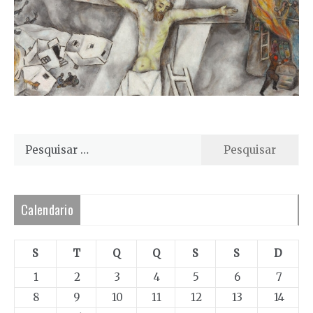
Pesquisar
por:
Calendario
S
T
Q
Q
S
S
D
1
2
3
4
5
6
7
8
9
10
11
12
13
14