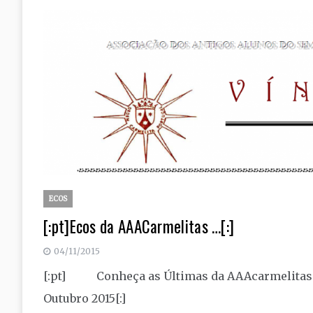
ECOS
[:pt]Ecos da AAACarmelitas …[:]
04/11/2015
[:pt] Conheça as Últimas da AAAcarmelitas no
Outubro 2015[:]