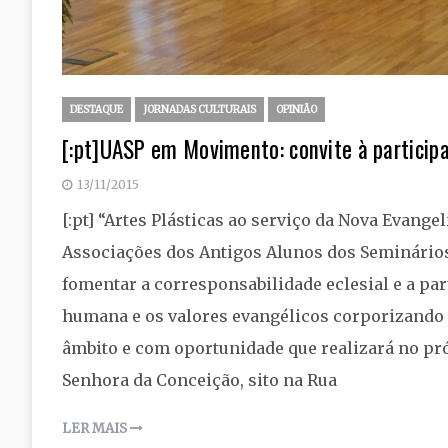
DESTAQUE
JORNADAS CULTURAIS
OPINIÃO
[:pt]UASP em Movimento: convite à participaç
13/11/2015
[:pt] “Artes Plásticas ao serviço da Nova Evang
Associações dos Antigos Alunos dos Seminários
fomentar a corresponsabilidade eclesial e a pa
humana e os valores evangélicos corporizando a
âmbito e com oportunidade que realizará no pr
Senhora da Conceição, sito na Rua
LER MAIS