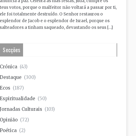
anuncia a paz. Celebra as tuas festas, Judá, cumpre os
teus votos, porque o malfeitor não voltará a passar por ti,
ele foi totalmente destruído. O Senhor restaurou o
esplendor de Jacob e o esplendor de Israel, porque os
salteadores a tinham saqueado, devastando os seus […]
Secções
Crónica
(43)
Destaque
(300)
Ecos
(187)
Espiritualidade
(50)
Jornadas Culturais
(103)
Opinião
(72)
Poética
(2)