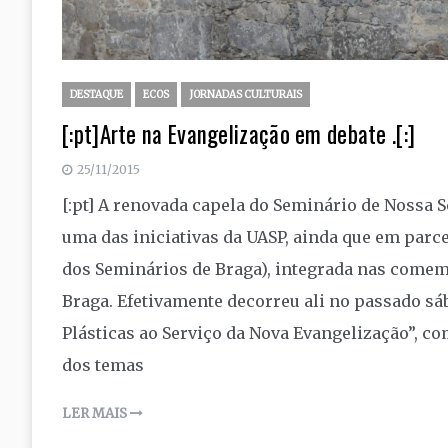
DESTAQUE
ECOS
JORNADAS CULTURAIS
[:pt]Arte na Evangelização em debate .[:]
25/11/2015
[:pt] A renovada capela do Seminário de Nossa 
uma das iniciativas da UASP, ainda que em par
dos Seminários de Braga), integrada nas come
Braga. Efetivamente decorreu ali no passado s
Plásticas ao Serviço da Nova Evangelização”, c
dos temas
LER MAIS