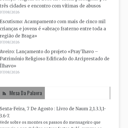
três cidades e encontro com vítimas de abusos
07/08/2026
Escutismo: Acampamento com mais de cinco mil
crianças e jovens é «abraço fraterno entre toda a
região de Braga»
07/08/2026
Aveiro: Lançamento do projeto «Pray’lhavo –
Património Religioso Edificado do Arciprestado de
Ílhavo»
07/08/2026
Mesa Da Palavra
Sexta-Feira, 7 De Agosto : Livro de Naum 2,1.3.3,1-
3.6-7.
Vede sobre os montes os passos do mensageiro que