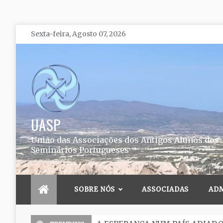
Skip
Sexta-feira, Agosto 07, 2026
to
content
UASP
União das Associações dos Antigos Alunos dos
Seminários Portugueses
SOBRE NÓS
ASSOCIADAS
AD