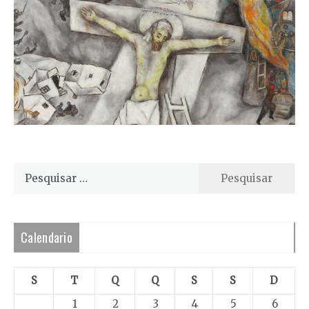
Pesquisar
por:
Calendario
S
T
Q
Q
S
S
D
1
2
3
4
5
6