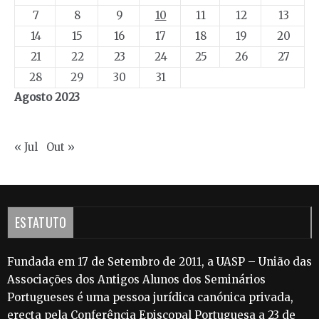
7
8
9
10
11
12
13
14
15
16
17
18
19
20
21
22
23
24
25
26
27
28
29
30
31
Agosto 2023
« Jul
Out »
ESTATUTO
Fundada em 17 de Setembro de 2011, a UASP – União das
Associações dos Antigos Alunos dos Seminários
Portugueses é uma pessoa jurídica canónica privada,
erecta pela Conferência Episcopal Portuguesa a 23 de