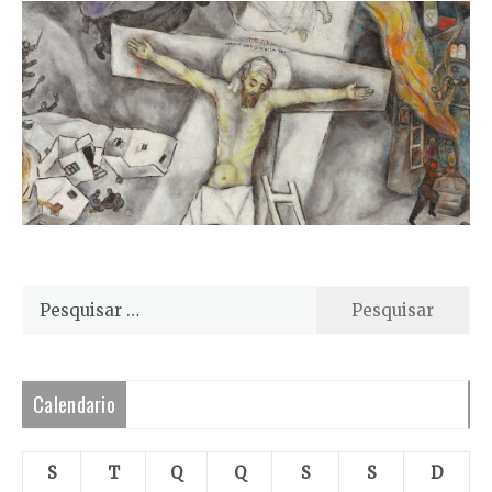
Pesquisar
por:
Calendario
S
T
Q
Q
S
S
D