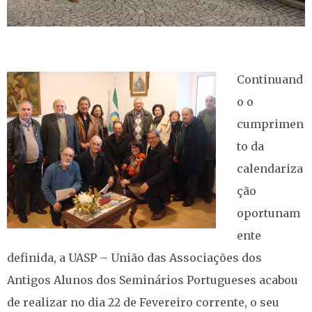
Continuand
o o
cumprimen
to da
calendariza
ção
oportunam
ente
definida, a UASP – União das Associações dos
Antigos Alunos dos Seminários Portugueses acabou
de realizar no dia 22 de Fevereiro corrente, o seu