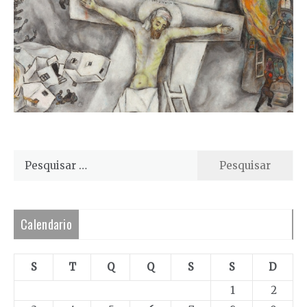
Pesquisar
por:
Calendario
S
T
Q
Q
S
S
D
1
2