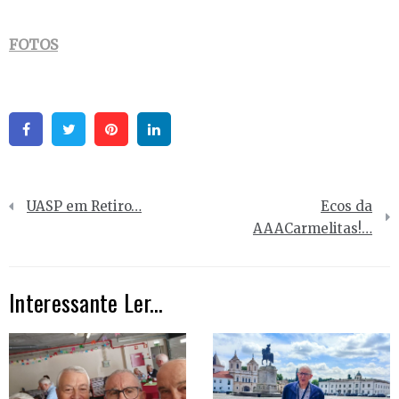
FOTOS
Facebook
Twitter
Pinterest
Linkedin
Navegação
UASP em Retiro…
Ecos da
de
AAACarmelitas!…
artigos
Interessante Ler...