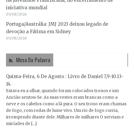
da Juventude Franciscana, no encerramento de
iniciativa mundial
05/08/2026
Portuga/Austrália: JMJ 2023 deixou legado de
devoção a Fátima em Sidney
05/08/2026
Mesa Da Palavra
Quinta-Feira, 6 De Agosto : Livro de Daniel 7,9-10.13-
14.
Estava eu a olhar, quando foram colocados tronos e um
Ancião sentou-Se. As suas vestes eram brancas como a
neve e os cabelos como a lã pura. O seu trono eram chamas
de fogo, com rodas de lume vivo. Um rio de fogo corria,
irrompendo diante dele. Milhares de milhares O serviam e
miríades de […]