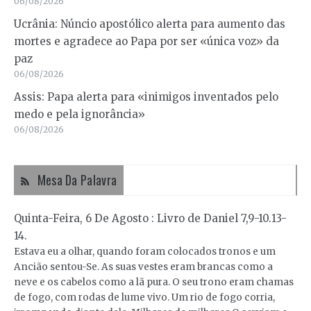
06/08/2026
Ucrânia: Núncio apostólico alerta para aumento das
mortes e agradece ao Papa por ser «única voz» da
paz
06/08/2026
Assis: Papa alerta para «inimigos inventados pelo
medo e pela ignorância»
06/08/2026
Mesa Da Palavra
Quinta-Feira, 6 De Agosto : Livro de Daniel 7,9-10.13-
14.
Estava eu a olhar, quando foram colocados tronos e um
Ancião sentou-Se. As suas vestes eram brancas como a
neve e os cabelos como a lã pura. O seu trono eram chamas
de fogo, com rodas de lume vivo. Um rio de fogo corria,