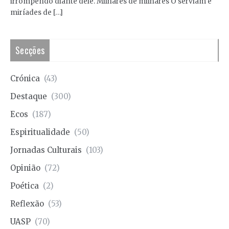
irrompendo diante dele. Milhares de milhares O serviam e
miríades de […]
Secções
Crónica
(43)
Destaque
(300)
Ecos
(187)
Espiritualidade
(50)
Jornadas Culturais
(103)
Opinião
(72)
Poética
(2)
Reflexão
(53)
UASP
(70)