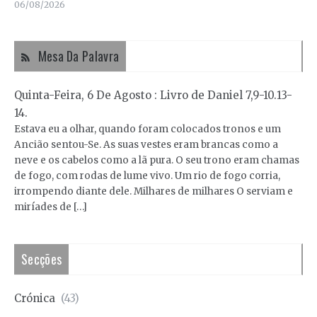
06/08/2026
Mesa Da Palavra
Quinta-Feira, 6 De Agosto : Livro de Daniel 7,9-10.13-
14.
Estava eu a olhar, quando foram colocados tronos e um
Ancião sentou-Se. As suas vestes eram brancas como a
neve e os cabelos como a lã pura. O seu trono eram chamas
de fogo, com rodas de lume vivo. Um rio de fogo corria,
irrompendo diante dele. Milhares de milhares O serviam e
miríades de […]
Secções
Crónica
(43)