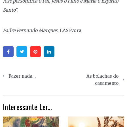
José personifica o Pai, Jesus o Filho e Maria o Espírito
Santo
”.
Padre Fernando Marques
, LASÉvora
Facebook
Twitter
Pinterest
Linkedin
Navegação
Fazer nada…
As bolachas do
de
casamento
artigos
Interessante Ler...