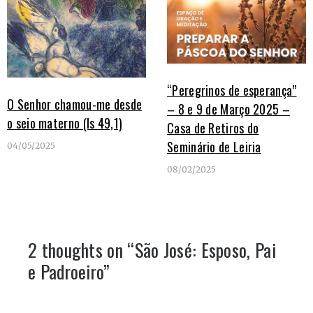
“Peregrinos de esperança”
O Senhor chamou-me desde
– 8 e 9 de Março 2025 –
o seio materno (Is 49,1)
Casa de Retiros do
Seminário de Leiria
04/05/2025
08/02/2025
2 thoughts on “
São José: Esposo, Pai
e Padroeiro
”