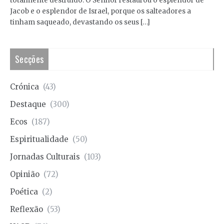
totalmente destruído. O Senhor restaurou o esplendor de
Jacob e o esplendor de Israel, porque os salteadores a
tinham saqueado, devastando os seus […]
Secções
Crónica
(43)
Destaque
(300)
Ecos
(187)
Espiritualidade
(50)
Jornadas Culturais
(103)
Opinião
(72)
Poética
(2)
Reflexão
(53)