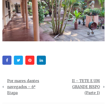
Facebook
Twitter
Pinterest
Linkedin
Navegação
Por mares dantes
II – TETE E UM
de
navegados – 6ª
GRANDE BISPO
Etapa
(Parte 1)
artigos