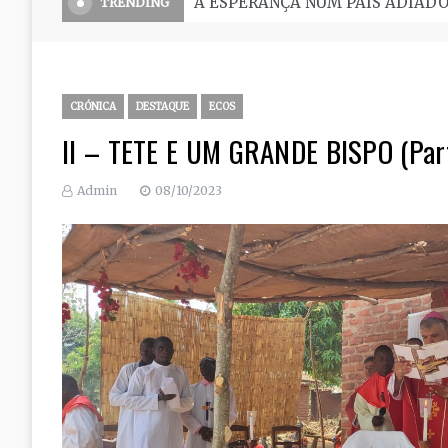
O Seminário, uma grande escola 
TRENDING
CRÓNICA
DESTAQUE
ECOS
II – TETE E UM GRANDE BISPO (Par
Admin
08/10/2023