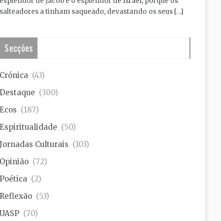
esplendor de Jacob e o esplendor de Israel, porque os
salteadores a tinham saqueado, devastando os seus […]
Secções
Crónica
(43)
Destaque
(300)
Ecos
(187)
Espiritualidade
(50)
Jornadas Culturais
(103)
Opinião
(72)
Poética
(2)
Reflexão
(53)
UASP
(70)