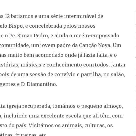
s 12 batismos e uma série interminável de
elo Bispo, e concelebrada pelos nossos
e o Pe. Simão Pedro, e ainda o recém-empossado
a comunidade, um jovem padre da Canção Nova. Um
as muito bem acomodado onde já fazia falta, e o
istórias, músicas e conhecimento com todos. Jantar
ois de uma sessão de convívio e partilha, no salão,
igentes e D. Diamantino.
nita igreja recuperada, tomámos o pequeno almoço,
a, incluindo uma excelente escola que ali têm, com
xto do país. Visitámos os animais, culturas, os
icas, fruteiras, etc.