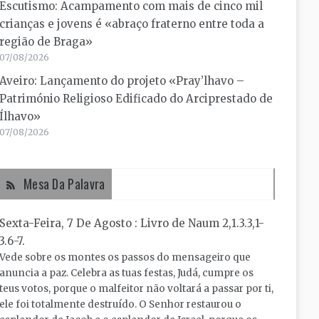
Escutismo: Acampamento com mais de cinco mil
crianças e jovens é «abraço fraterno entre toda a
região de Braga»
07/08/2026
Aveiro: Lançamento do projeto «Pray’lhavo –
Património Religioso Edificado do Arciprestado de
Ílhavo»
07/08/2026
Mesa Da Palavra
Sexta-Feira, 7 De Agosto : Livro de Naum 2,1.3.3,1-
3.6-7.
Vede sobre os montes os passos do mensageiro que
anuncia a paz. Celebra as tuas festas, Judá, cumpre os
teus votos, porque o malfeitor não voltará a passar por ti,
ele foi totalmente destruído. O Senhor restaurou o