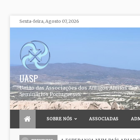
Skip
Sexta-feira, Agosto 07, 2026
to
content
UASP
União das Associações dos Antigos Alunos dos
Seminários Portugueses
SOBRE NÓS
ASSOCIADAS
AD