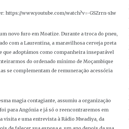
er: https://www.youtube.com/watch?v=-GSZrrn-s1w
 um novo furo em Moatize. Durante a troca do pneu,
ado com a Laurentina, a maravilhosa cerveja preta
) e que adoptámos como companheira inseparável
 inteirarmos do ordenado mínimo de Moçambique
ícias se complementam de remuneração acessória
mesma magia contagiante, assumiu a organização
 foi para Angónia e já só o reencontraremos em
 visita e uma entrevista à Rádio Mwadiya, da
ois de falecer sua esposa e, um ano depois da sua