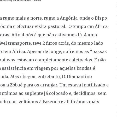
 rumo mais a norte, rumo a Angónia, onde o Bispo
róquia e efectuar visita pastoral. O tempo em África
oras. Afinal nós é que não estivemos lá. A uma
vel transporte, teve 2 furos atrás, do mesmo lado
o em África. Apesar de longe, sofremos as “passas
parafusos estavam completamente calcinados. E não
e a assistência em viagem por aquelas bandas é
juda. Mas chegou, entretanto, D. Diamantino
ou a Zóbuè para os arranjar. Um estava inutilizado e
juntámos ao suplente já colocado e, decidimos, sem
pelo que, voltámos à Fazenda e ali ficámos mais