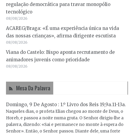
regulação democrática para travar monopólio
tecnológico
08/08/2026
ACAREG/Braga: «É uma experiência única na vida
das nossas crianças», afirma dirigente escutista
08/08/2026
Viana do Castelo: Bispo aponta recrutamento de
animadores juvenis como prioridade
08/08/2026
Mesa Da Palavra
Domingo, 9 De Agosto : 1.º Livro dos Reis 19,9a.11-13a.
Naqueles dias, o profeta Elias chegou ao monte de Deus, o
Horeb, e passou a noite numa gruta. O Senhor dirigiu-lhe a
palavra, dizendo: «Sai e permanece no monte à espera do
Senhor». Então, o Senhor passou. Diante dele, uma forte