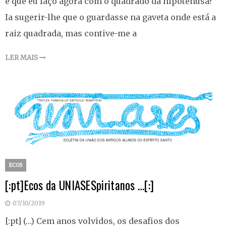
é que eu faço agora com o quadrado da hipotenusa?”
Ia sugerir-lhe que o guardasse na gaveta onde está a
raiz quadrada, mas contive-me a
LER MAIS
ECOS
[:pt]Ecos da UNIASESpiritanos …[:]
07/10/2019
[:pt] (…) Cem anos volvidos, os desafios dos