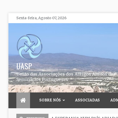
Skip
Sexta-feira, Agosto 07, 2026
to
content
UASP
União das Associações dos Antigos Alunos dos
Seminários Portugueses
SOBRE NÓS
ASSOCIADAS
AD