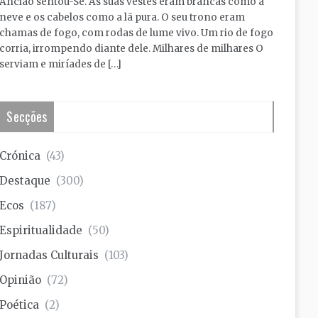
Ancião sentou-Se. As suas vestes eram brancas como a
neve e os cabelos como a lã pura. O seu trono eram
chamas de fogo, com rodas de lume vivo. Um rio de fogo
corria, irrompendo diante dele. Milhares de milhares O
serviam e miríades de […]
Secções
Crónica
(43)
Destaque
(300)
Ecos
(187)
Espiritualidade
(50)
Jornadas Culturais
(103)
Opinião
(72)
Poética
(2)