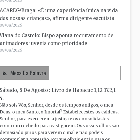
08/08/2026
ACAREG/Braga: «É uma experiência única na vida
das nossas crianças», afirma dirigente escutista
08/08/2026
Viana do Castelo: Bispo aponta recrutamento de
animadores juvenis como prioridade
08/08/2026
Mesa Da Palavra
Sábado, 8 De Agosto : Livro de Habacuc 1,12-17.2,1-
4.
Não sois Vós, Senhor, desde os tempos antigos, o meu
Deus, o meu Santo, o Imortal? Estabelecestes os caldeus,
Senhor, para exercerem a justiça e os consolidastes
como um rochedo para castigarem. Os vossos olhos são
demasiado puros para verem o mal e não podeis
contemplar a opressão. Porque olhais então para os