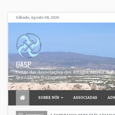
Skip
Sábado, Agosto 08, 2026
to
content
UASP
União das Associações dos Antigos Alunos dos
Seminários Portugueses
SOBRE NÓS
ASSOCIADAS
AD