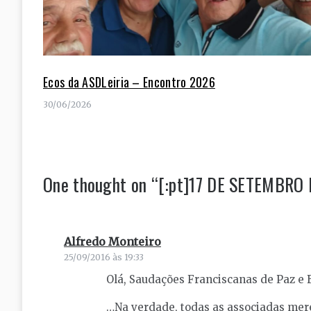
Ecos da ASDLeiria – Encontro 2026
30/06/2026
One thought on “
[:pt]17 DE SETEMBRO D
Alfredo Monteiro
diz:
25/09/2016 às 19:33
Olá, Saudações Franciscanas de Paz e
…Na verdade, todas as associadas mer