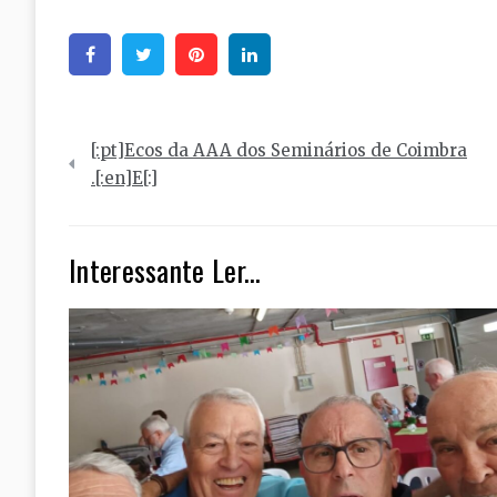
Facebook
Twitter
Pinterest
Linkedin
Navegação
[:pt]Ecos da AAA dos Seminários de Coimbra
de
.[:en]E[:]
artigos
Interessante Ler...