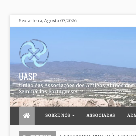
Skip
Sexta-feira, Agosto 07, 2026
to
content
UASP
União das Associações dos Antigos Alunos dos
Seminários Portugueses
SOBRE NÓS
ASSOCIADAS
AD