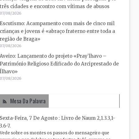
três cidades e encontro com vítimas de abusos
07/08/2026
Escutismo: Acampamento com mais de cinco mil
crianças e jovens é «abraço fraterno entre toda a
região de Braga»
07/08/2026
Aveiro: Lançamento do projeto «Pray’lhavo –
Património Religioso Edificado do Arciprestado de
Ílhavo»
07/08/2026
Mesa Da Palavra
Sexta-Feira, 7 De Agosto : Livro de Naum 2,1.3.3,1-
3.6-7.
Vede sobre os montes os passos do mensageiro que