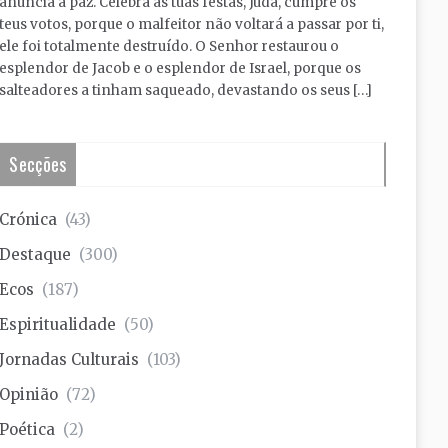
anuncia a paz. Celebra as tuas festas, Judá, cumpre os
teus votos, porque o malfeitor não voltará a passar por ti,
ele foi totalmente destruído. O Senhor restaurou o
esplendor de Jacob e o esplendor de Israel, porque os
salteadores a tinham saqueado, devastando os seus […]
Secções
Crónica
(43)
Destaque
(300)
Ecos
(187)
Espiritualidade
(50)
Jornadas Culturais
(103)
Opinião
(72)
Poética
(2)