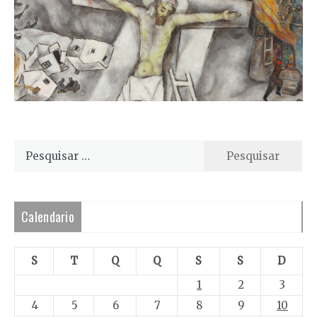
Pesquisar
por:
Calendario
S
T
Q
Q
S
S
D
1
2
3
4
5
6
7
8
9
10