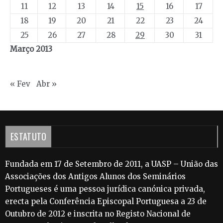
11
12
13
14
15
16
17
18
19
20
21
22
23
24
25
26
27
28
29
30
31
Março 2013
« Fev
Abr »
ESTATUTO
Fundada em 17 de Setembro de 2011, a UASP – União das
Associações dos Antigos Alunos dos Seminários
Portugueses é uma pessoa jurídica canónica privada,
erecta pela Conferência Episcopal Portuguesa a 23 de
Outubro de 2012 e inscrita no Registo Nacional de