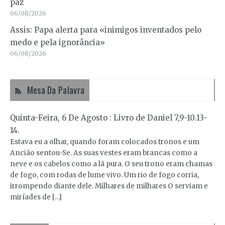
paz
06/08/2026
Assis: Papa alerta para «inimigos inventados pelo
medo e pela ignorância»
06/08/2026
Mesa Da Palavra
Quinta-Feira, 6 De Agosto : Livro de Daniel 7,9-10.13-
14.
Estava eu a olhar, quando foram colocados tronos e um
Ancião sentou-Se. As suas vestes eram brancas como a
neve e os cabelos como a lã pura. O seu trono eram chamas
de fogo, com rodas de lume vivo. Um rio de fogo corria,
irrompendo diante dele. Milhares de milhares O serviam e
miríades de […]