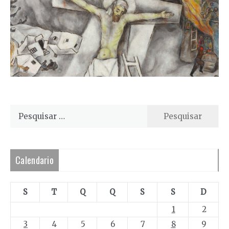
Pesquisar
por:
Calendario
S
T
Q
Q
S
S
D
1
2
3
4
5
6
7
8
9