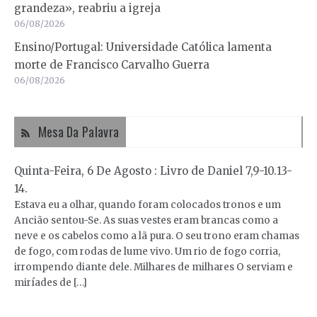
grandeza», reabriu a igreja
06/08/2026
Ensino/Portugal: Universidade Católica lamenta
morte de Francisco Carvalho Guerra
06/08/2026
Mesa Da Palavra
Quinta-Feira, 6 De Agosto : Livro de Daniel 7,9-10.13-
14.
Estava eu a olhar, quando foram colocados tronos e um
Ancião sentou-Se. As suas vestes eram brancas como a
neve e os cabelos como a lã pura. O seu trono eram chamas
de fogo, com rodas de lume vivo. Um rio de fogo corria,
irrompendo diante dele. Milhares de milhares O serviam e
miríades de […]