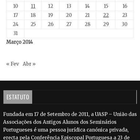
10
11
12
13
14
15
16
17
18
19
20
21
22
23
24
25
26
27
28
29
30
31
Março 2014
« Fev
Abr »
ESTATUTO
Fundada em 17 de Setembro de 2011, a UASP – União das
Associações dos Antigos Alunos dos Seminários
Portugueses é uma pessoa jurídica canónica privada,
erecta pela Conferência Episcopal Portuguesa a 23 de