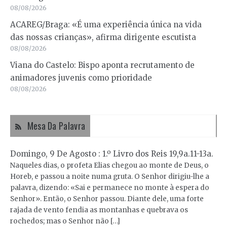
08/08/2026
ACAREG/Braga: «É uma experiência única na vida
das nossas crianças», afirma dirigente escutista
08/08/2026
Viana do Castelo: Bispo aponta recrutamento de
animadores juvenis como prioridade
08/08/2026
Mesa Da Palavra
Domingo, 9 De Agosto : 1.º Livro dos Reis 19,9a.11-13a.
Naqueles dias, o profeta Elias chegou ao monte de Deus, o
Horeb, e passou a noite numa gruta. O Senhor dirigiu-lhe a
palavra, dizendo: «Sai e permanece no monte à espera do
Senhor». Então, o Senhor passou. Diante dele, uma forte
rajada de vento fendia as montanhas e quebrava os
rochedos; mas o Senhor não […]