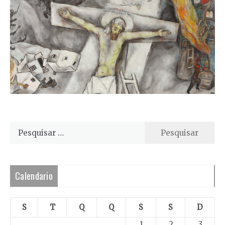
Pesquisar
por:
Calendario
S
T
Q
Q
S
S
D
1
2
3