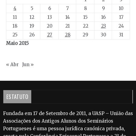
4
5
6
7
8
9
10
11
12
13
14
15
16
17
18
19
20
21
22
23
24
25
26
27
28
29
30
31
Maio 2015
« Abr
Jun »
ESTATUTO
Fundada em 17 de Setembro de 2011, a UASP – União das
Associações dos Antigos Alunos dos Seminários
Portugueses é uma pessoa jurídica canónica privada,