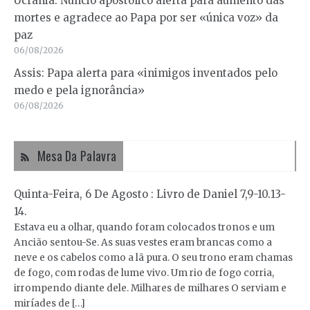
Ucrânia: Núncio apostólico alerta para aumento das
mortes e agradece ao Papa por ser «única voz» da
paz
06/08/2026
Assis: Papa alerta para «inimigos inventados pelo
medo e pela ignorância»
06/08/2026
Mesa Da Palavra
Quinta-Feira, 6 De Agosto : Livro de Daniel 7,9-10.13-
14.
Estava eu a olhar, quando foram colocados tronos e um
Ancião sentou-Se. As suas vestes eram brancas como a
neve e os cabelos como a lã pura. O seu trono eram chamas
de fogo, com rodas de lume vivo. Um rio de fogo corria,
irrompendo diante dele. Milhares de milhares O serviam e
miríades de […]