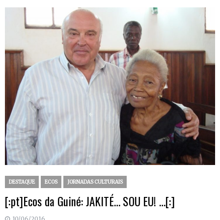
DESTAQUE
ECOS
JORNADAS CULTURAIS
[:pt]Ecos da Guiné: JAKITÉ… SOU EU! …[:]
10/06/2016