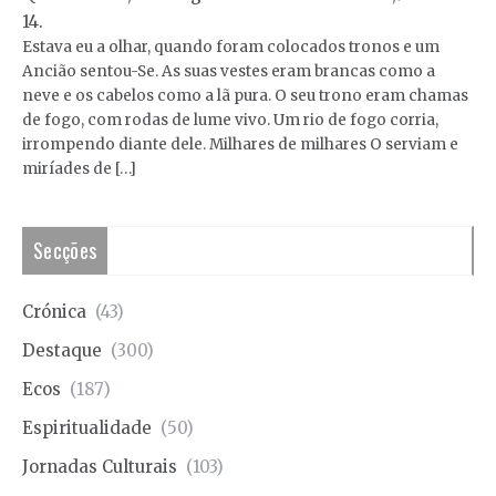
14.
Estava eu a olhar, quando foram colocados tronos e um
Ancião sentou-Se. As suas vestes eram brancas como a
neve e os cabelos como a lã pura. O seu trono eram chamas
de fogo, com rodas de lume vivo. Um rio de fogo corria,
irrompendo diante dele. Milhares de milhares O serviam e
miríades de […]
Secções
Crónica
(43)
Destaque
(300)
Ecos
(187)
Espiritualidade
(50)
Jornadas Culturais
(103)