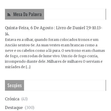
Mesa Da Palavra
Quinta-Feira, 6 De Agosto : Livro de Daniel 7,9-10.13-
14.
Estava eu a olhar, quando foram colocados tronos e um
Ancião sentou-Se. As suas vestes eram brancas como a
neve e os cabelos como a lã pura. O seu trono eram chamas
de fogo, com rodas de lume vivo. Um rio de fogo corria,
irrompendo diante dele. Milhares de milhares O serviam e
miríades de […]
Secções
Crónica
(43)
Destaque
(300)