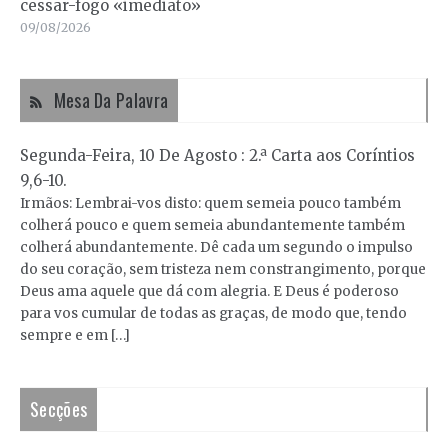
cessar-fogo «imediato»
09/08/2026
Mesa Da Palavra
Segunda-Feira, 10 De Agosto : 2.ª Carta aos Coríntios
9,6-10.
Irmãos: Lembrai-vos disto: quem semeia pouco também
colherá pouco e quem semeia abundantemente também
colherá abundantemente. Dê cada um segundo o impulso
do seu coração, sem tristeza nem constrangimento, porque
Deus ama aquele que dá com alegria. E Deus é poderoso
para vos cumular de todas as graças, de modo que, tendo
sempre e em […]
Secções