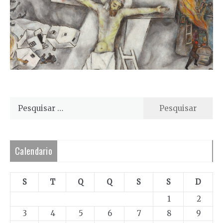
Pesquisar
por:
Calendario
S
T
Q
Q
S
S
D
1
2
3
4
5
6
7
8
9