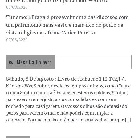
do 19º Domingo do Tempo Comum – Ano A
07/08/2026
Turismo: «Braga é provavelmente das dioceses com
um património mais vasto e mais rico do ponto de
vista religioso», afirma Varico Pereira
07/08/2026
Mesa Da Palavra
Sábado, 8 De Agosto : Livro de Habacuc 1,12-17.2,1-4.
Não sois Vós, Senhor, desde os tempos antigos, o meu Deus,
o meu Santo, o Imortal? Estabelecestes os caldeus, Senhor,
para exercerem a justiça e os consolidastes como um
rochedo para castigarem. Os vossos olhos são demasiado
puros para verem o mal e não podeis contemplar a
opressão. Porque olhais então para os malvados, porque […]