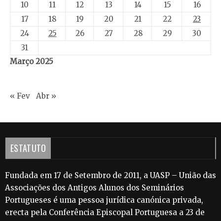
10
11
12
13
14
15
16
17
18
19
20
21
22
23
24
25
26
27
28
29
30
31
Março 2025
« Fev
Abr »
ESTATUTO
Fundada em 17 de Setembro de 2011, a UASP – União das
Associações dos Antigos Alunos dos Seminários
Portugueses é uma pessoa jurídica canónica privada,
erecta pela Conferência Episcopal Portuguesa a 23 de