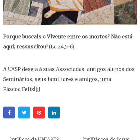
Porque buscais o Vivente entre os mortos?
Não está
aqui; ressuscitou!
(Lc 24,5-6)
A UASP deseja à suas Associadas, antigos alunos dos
Seminários, seus familiares e amigos, uma
Páscoa Feliz![:]
Facebook
Twitter
Pinterest
Linkedin
Navegação
[:pt]Ecos da UNIASES
[:pt]Páscoa de Jesus,