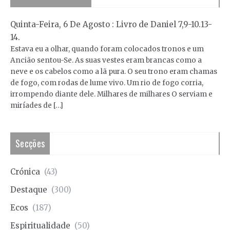
Quinta-Feira, 6 De Agosto : Livro de Daniel 7,9-10.13-
14.
Estava eu a olhar, quando foram colocados tronos e um
Ancião sentou-Se. As suas vestes eram brancas como a
neve e os cabelos como a lã pura. O seu trono eram chamas
de fogo, com rodas de lume vivo. Um rio de fogo corria,
irrompendo diante dele. Milhares de milhares O serviam e
miríades de […]
Secções
Crónica
(43)
Destaque
(300)
Ecos
(187)
Espiritualidade
(50)