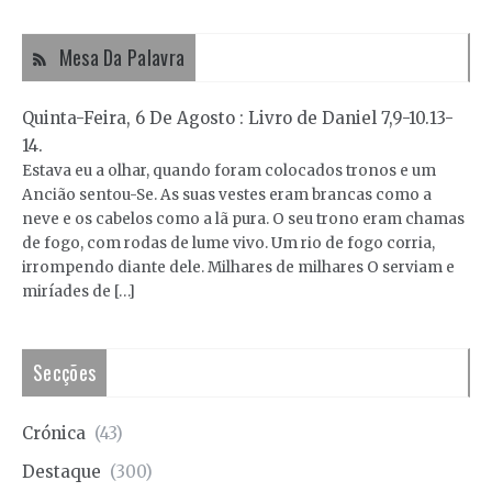
Mesa Da Palavra
Quinta-Feira, 6 De Agosto : Livro de Daniel 7,9-10.13-
14.
Estava eu a olhar, quando foram colocados tronos e um
Ancião sentou-Se. As suas vestes eram brancas como a
neve e os cabelos como a lã pura. O seu trono eram chamas
de fogo, com rodas de lume vivo. Um rio de fogo corria,
irrompendo diante dele. Milhares de milhares O serviam e
miríades de […]
Secções
Crónica
(43)
Destaque
(300)