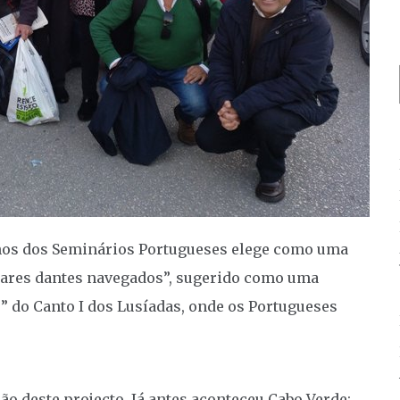
unos dos Seminários Portugueses elege como uma
Mares dantes navegados”, sugerido como uma
” do Canto I dos Lusíadas, onde os Portugueses
ão deste projecto. Já antes aconteceu Cabo Verde;