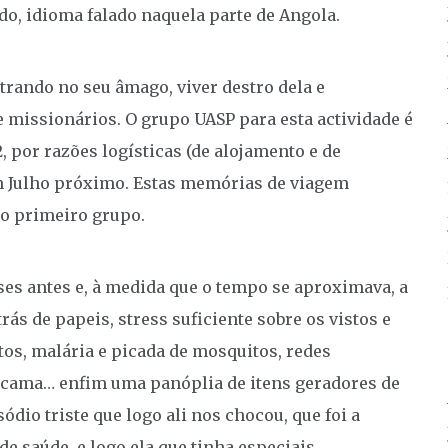
o, idioma falado naquela parte de Angola.
rando no seu âmago, viver destro dela e
e missionários. O grupo UASP para esta actividade é
, por razões logísticas (de alojamento e de
r em Julho próximo. Estas memórias de viagem
 o primeiro grupo.
s antes e, à medida que o tempo se aproximava, a
ás de papeis, stress suficiente sobre os vistos e
s, malária e picada de mosquitos, redes
 cama… enfim uma panóplia de itens geradores de
ódio triste que logo ali nos chocou, que foi a
de saúde, e logo ela que tinha especiais