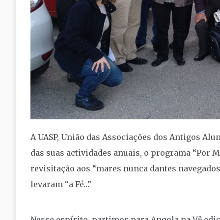
A UASP, União das Associações dos Antigos Al
das suas actividades anuais, o programa “Por 
revisitação aos “mares nunca dantes navegados
levaram “a Fé…”
Nesse espírito, partimos para Angola na Vª ediç