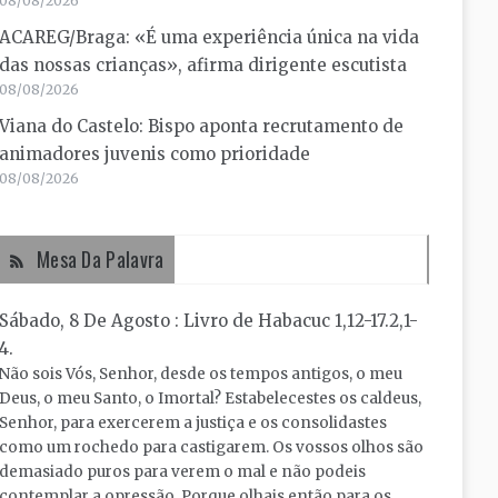
08/08/2026
ACAREG/Braga: «É uma experiência única na vida
das nossas crianças», afirma dirigente escutista
08/08/2026
Viana do Castelo: Bispo aponta recrutamento de
animadores juvenis como prioridade
08/08/2026
Mesa Da Palavra
Sábado, 8 De Agosto : Livro de Habacuc 1,12-17.2,1-
4.
Não sois Vós, Senhor, desde os tempos antigos, o meu
Deus, o meu Santo, o Imortal? Estabelecestes os caldeus,
Senhor, para exercerem a justiça e os consolidastes
como um rochedo para castigarem. Os vossos olhos são
demasiado puros para verem o mal e não podeis
contemplar a opressão. Porque olhais então para os