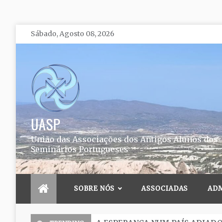
Skip
Sábado, Agosto 08, 2026
to
content
UASP
União das Associações dos Antigos Alunos dos
Seminários Portugueses
SOBRE NÓS
ASSOCIADAS
AD