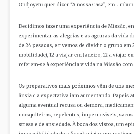
Ondjoyetu quer dizer “A nossa Casa”, em Umbund
Decidimos fazer uma experiência de Missão, ent
experimentar as alegrias e as agruras da vida d
de 24 pessoas, e tivemos de dividir o grupo em 2
mobilidade), 12 a viajar em Janeiro, 12 a viaja
referem-se à experiência vivida na Missão com
Os preparativos mais próximos vêm de uns mese
ânsia e a expectativa iam aumentando. Papeis atr
alguma eventual recusa ou demora, medicamento
mosquiteiras, repelentes, impermeáveis, sacos
stress e de ansiedade. À boca dos vistos, um epis
impossibilidade de a Ângela viajar por motivos 