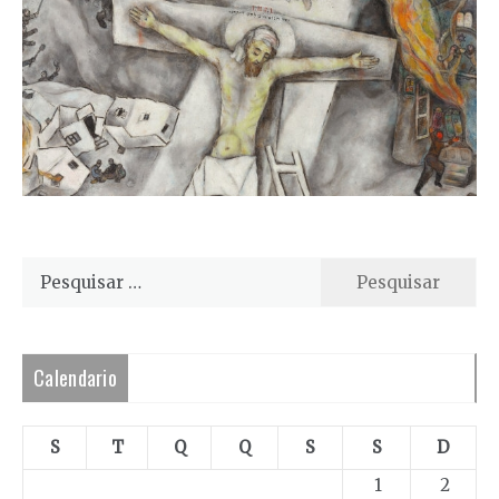
Pesquisar
por:
Calendario
S
T
Q
Q
S
S
D
1
2