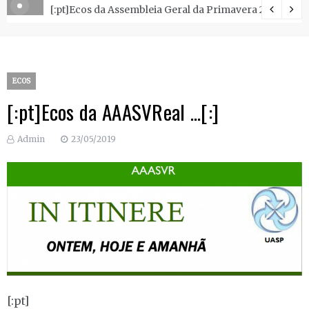
ão.
[:pt]Ecos da Assembleia Geral da Primavera 2018 .[:]
ECOS
[:pt]Ecos da AAASVReal …[:]
Admin
23/05/2019
[:pt]