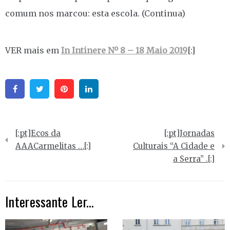
comum nos marcou: esta escola. (Continua)
VER mais em
In Intinere Nº 8 – 18 Maio 2019
[:]
Facebook
Twitter
Pinterest
Linkedin
Navegação
[:pt]Ecos da
[:pt]Jornadas
de
AAACarmelitas …[:]
Culturais “A Cidade e
a Serra” .[:]
artigos
Interessante Ler...