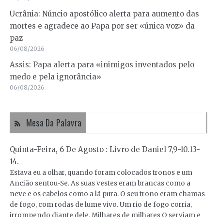
Ucrânia: Núncio apostólico alerta para aumento das
mortes e agradece ao Papa por ser «única voz» da
paz
06/08/2026
Assis: Papa alerta para «inimigos inventados pelo
medo e pela ignorância»
06/08/2026
Mesa Da Palavra
Quinta-Feira, 6 De Agosto : Livro de Daniel 7,9-10.13-
14.
Estava eu a olhar, quando foram colocados tronos e um
Ancião sentou-Se. As suas vestes eram brancas como a
neve e os cabelos como a lã pura. O seu trono eram chamas
de fogo, com rodas de lume vivo. Um rio de fogo corria,
irrompendo diante dele. Milhares de milhares O serviam e