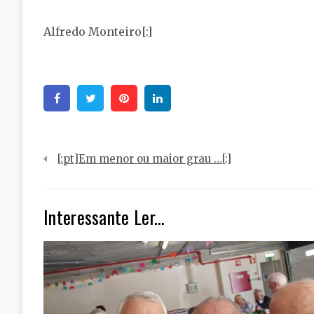
Alfredo Monteiro[:]
Facebook
Twitter
Pinterest
Linkedin
Navegação
[:pt]Em menor ou maior grau …[:]
de
artigos
Interessante Ler...