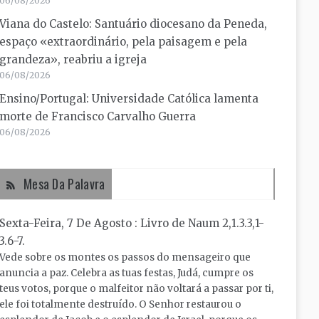
06/08/2026
Viana do Castelo: Santuário diocesano da Peneda,
espaço «extraordinário, pela paisagem e pela
grandeza», reabriu a igreja
06/08/2026
Ensino/Portugal: Universidade Católica lamenta
morte de Francisco Carvalho Guerra
06/08/2026
Mesa Da Palavra
Sexta-Feira, 7 De Agosto : Livro de Naum 2,1.3.3,1-
3.6-7.
Vede sobre os montes os passos do mensageiro que
anuncia a paz. Celebra as tuas festas, Judá, cumpre os
teus votos, porque o malfeitor não voltará a passar por ti,
ele foi totalmente destruído. O Senhor restaurou o