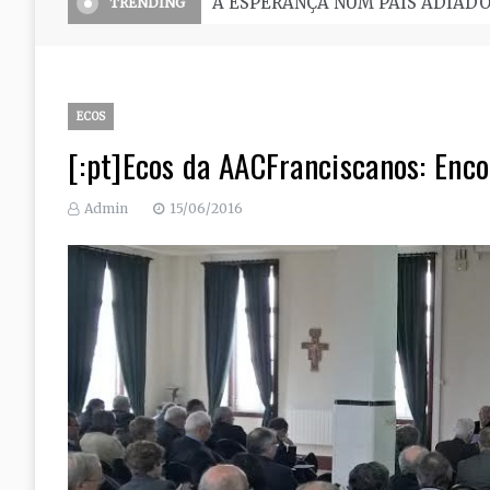
O Seminário, uma grande escola 
TRENDING
ECOS
[:pt]Ecos da AACFranciscanos: Enco
Admin
15/06/2016