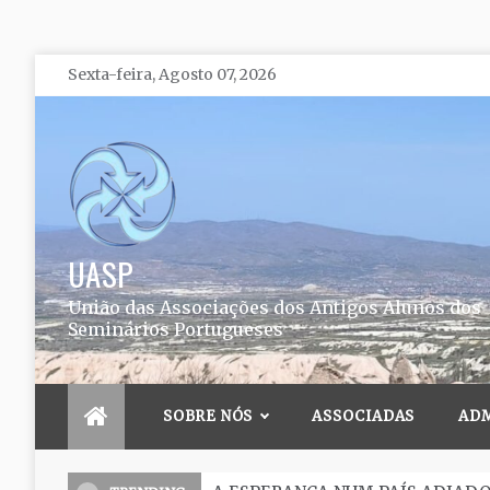
Skip
Sexta-feira, Agosto 07, 2026
to
content
UASP
União das Associações dos Antigos Alunos dos
Seminários Portugueses
SOBRE NÓS
ASSOCIADAS
AD