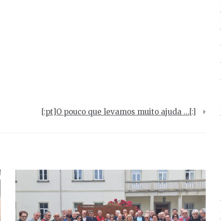
[:pt]O pouco que levamos muito ajuda …[:]