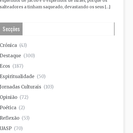
esplendor de Jacob e o esplendor de Israel, porque os
salteadores a tinham saqueado, devastando os seus […]
Secções
Crónica
(43)
Destaque
(300)
Ecos
(187)
Espiritualidade
(50)
Jornadas Culturais
(103)
Opinião
(72)
Poética
(2)
Reflexão
(53)
UASP
(70)