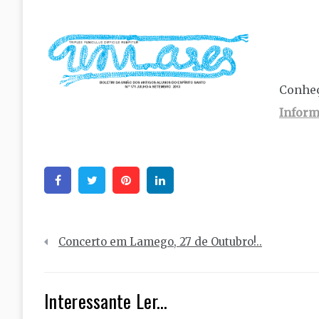
Conheç
Inform
Facebook
Twitter
Pinterest
Linkedin
Navegação
Concerto em Lamego, 27 de Outubro!..
de
artigos
Interessante Ler...