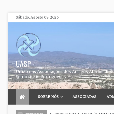
Skip
Sábado, Agosto 08, 2026
to
content
UASP
União das Associações dos Antigos Alunos dos
Seminários Portugueses
SOBRE NÓS
ASSOCIADAS
AD