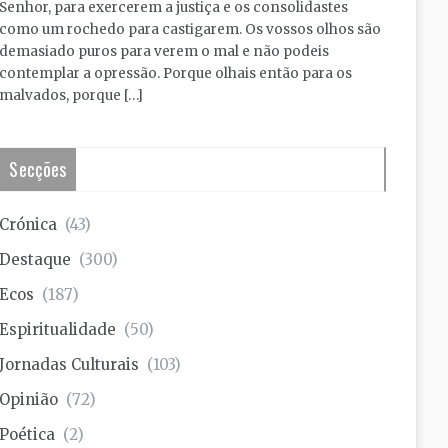
Senhor, para exercerem a justiça e os consolidastes
como um rochedo para castigarem. Os vossos olhos são
demasiado puros para verem o mal e não podeis
contemplar a opressão. Porque olhais então para os
malvados, porque […]
Secções
Crónica
(43)
Destaque
(300)
Ecos
(187)
Espiritualidade
(50)
Jornadas Culturais
(103)
Opinião
(72)
Poética
(2)