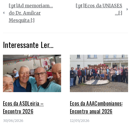
Navegação
[:pt]Ad memoriam…
[:pt]Ecos da UNIASES
de
do Dr. Amílcar
…[:]
Mesquita [:]
artigos
Interessante Ler...
Ecos da ASDLeiria –
Ecos da AAACombonianos:
Encontro 2026
Encontro anual 2026
30/06/2026
12/05/2026