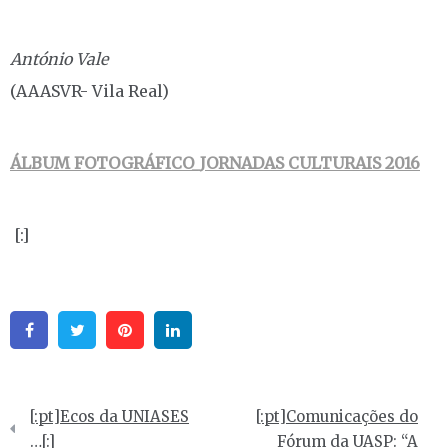
António Vale
(AAASVR- Vila Real)
ÁLBUM FOTOGRÁFICO_JORNADAS CULTURAIS 2016
[:]
Facebook
Twitter
Pinterest
Linkedin
Navegação
[:pt]Ecos da UNIASES
[:pt]Comunicações do
de
…[:]
Fórum da UASP: “A