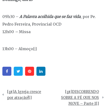
09h30 –
A Palavra acolhida que se faz vida
, por Pe.
Pedro Ferreira, Provincial OCD
12h00
–
Missa
13h00 – Almoço[:]
Facebook
Twitter
Pinterest
Linkedin
Navegação
[:pt]A Igreja cresce
[:pt]DISCORRENDO
de
por atração![:]
SOBRE A FÉ QUE NOS
MOVE – Parte I[:]