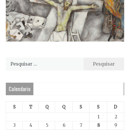
Pesquisar
por:
Calendario
S
T
Q
Q
S
S
D
1
2
3
4
5
6
7
8
9