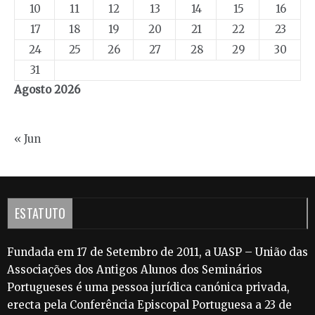
10
11
12
13
14
15
16
17
18
19
20
21
22
23
24
25
26
27
28
29
30
31
Agosto 2026
« Jun
ESTATUTO
Fundada em 17 de Setembro de 2011, a UASP – União das
Associações dos Antigos Alunos dos Seminários
Portugueses é uma pessoa jurídica canónica privada,
erecta pela Conferência Episcopal Portuguesa a 23 de