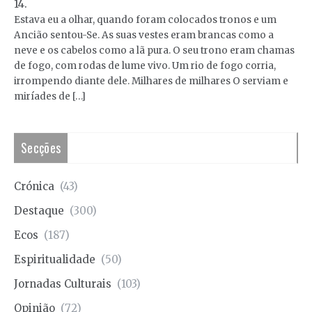
14.
Estava eu a olhar, quando foram colocados tronos e um
Ancião sentou-Se. As suas vestes eram brancas como a
neve e os cabelos como a lã pura. O seu trono eram chamas
de fogo, com rodas de lume vivo. Um rio de fogo corria,
irrompendo diante dele. Milhares de milhares O serviam e
miríades de […]
Secções
Crónica
(43)
Destaque
(300)
Ecos
(187)
Espiritualidade
(50)
Jornadas Culturais
(103)
Opinião
(72)