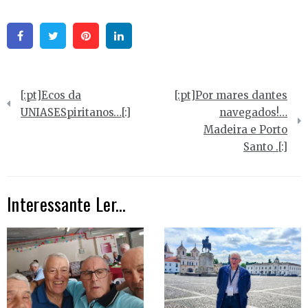
Facebook
Twitter
Pinterest
Linkedin
Navegação
[:pt]Ecos da
[:pt]Por mares dantes
de
UNIASESpiritanos…[:]
navegados!…
Madeira e Porto
artigos
Santo .[:]
Interessante Ler...