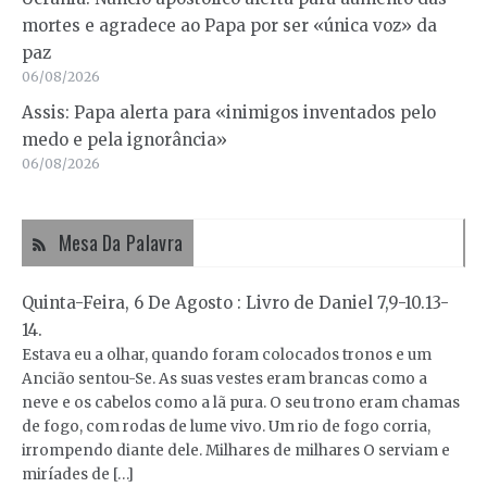
mortes e agradece ao Papa por ser «única voz» da
paz
06/08/2026
Assis: Papa alerta para «inimigos inventados pelo
medo e pela ignorância»
06/08/2026
Mesa Da Palavra
Quinta-Feira, 6 De Agosto : Livro de Daniel 7,9-10.13-
14.
Estava eu a olhar, quando foram colocados tronos e um
Ancião sentou-Se. As suas vestes eram brancas como a
neve e os cabelos como a lã pura. O seu trono eram chamas
de fogo, com rodas de lume vivo. Um rio de fogo corria,
irrompendo diante dele. Milhares de milhares O serviam e
miríades de […]