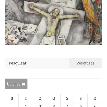
Pesquisar
por:
Calendario
S
T
Q
Q
S
S
D
1
2
3
4
5
6