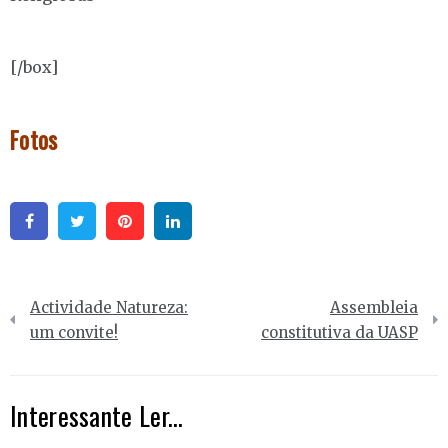
[/box]
Fotos
Facebook
Twitter
Pinterest
Linkedin
Navegação
Actividade Natureza:
Assembleia
de
um convite!
constitutiva da UASP
artigos
Interessante Ler...