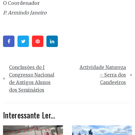
O Coordenador
P. Armindo Janeiro
Facebook
Twitter
Pinterest
Linkedin
Navegação
Conclusões do I
Actividade Natureza
de
Congresso Nacional
– Serra dos
de Antigos Alunos
Candeeiros
artigos
dos Seminários
Interessante Ler...