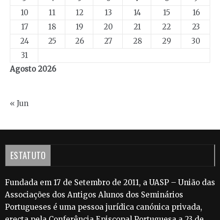
10
11
12
13
14
15
16
17
18
19
20
21
22
23
24
25
26
27
28
29
30
31
Agosto 2026
« Jun
ESTATUTO
Fundada em 17 de Setembro de 2011, a UASP – União das
Associações dos Antigos Alunos dos Seminários
Portugueses é uma pessoa jurídica canónica privada,
erecta pela Conferência Episcopal Portuguesa a 23 de