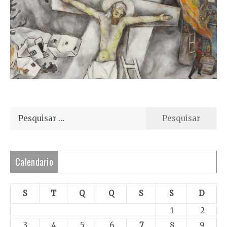
Pesquisar
por:
Calendario
S
T
Q
Q
S
S
D
1
2
3
4
5
6
7
8
9