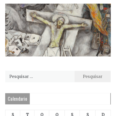
Pesquisar
por:
Calendario
S
T
Q
Q
S
S
D