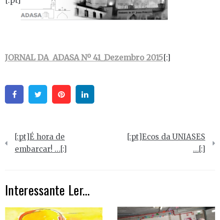
[:pt]
JORNAL DA ADASA Nº 41_Dezembro 2015
[:]
Facebook
Twitter
Pinterest
Linkedin
Navegação
[:pt]É hora de
[:pt]Ecos da UNIASES
de
embarcar! …[:]
…[:]
artigos
Interessante Ler...