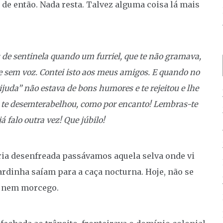
o de então. Nada resta. Talvez alguma coisa lá mais
de sentinela quando um furriel, que te não gramava,
 e sem voz. Contei isto aos meus amigos. E quando no
eijuda” não estava de bons humores e te rejeitou e lhe
e te desemterabelhou, como por encanto!
Lembras-te
á falo outra vez! Que júbilo!
eria desenfreada passávamos aquela selva onde vi
ardinha saíam para a caça nocturna. Hoje, não se
e, nem morcego.