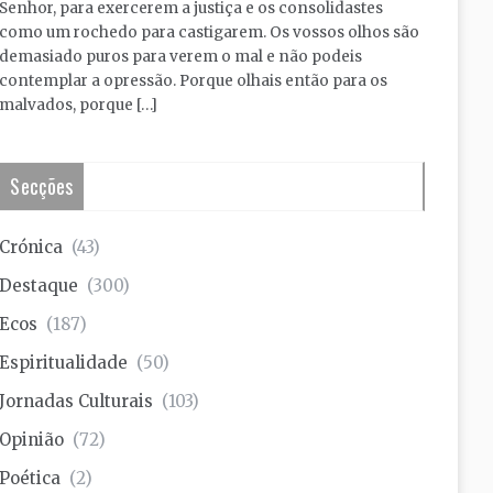
Senhor, para exercerem a justiça e os consolidastes
como um rochedo para castigarem. Os vossos olhos são
demasiado puros para verem o mal e não podeis
contemplar a opressão. Porque olhais então para os
malvados, porque […]
Secções
Crónica
(43)
Destaque
(300)
Ecos
(187)
Espiritualidade
(50)
Jornadas Culturais
(103)
Opinião
(72)
Poética
(2)