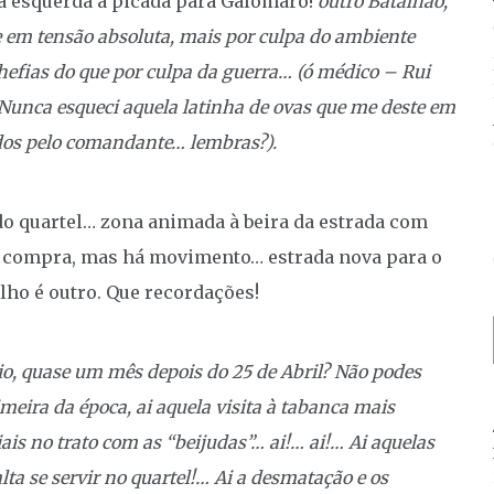
i à esquerda a picada para Galomaro!
outro Batalhão,
 em tensão absoluta, mais por culpa do ambiente
hefias do que por culpa da guerra… (ó médico – Rui
? Nunca esqueci aquela latinha de ovas que me deste em
dos pelo comandante… lembras?).
do quartel… zona animada à beira da estrada com
 compra, mas há movimento… estrada nova para o
lho é outro. Que recordações!
o, quase um mês depois do 25 de Abril? Não podes
eira da época, ai aquela visita à tabanca mais
iais no trato com as “beijudas”… ai!… ai!… Ai aquelas
ta se servir no quartel!… Ai a desmatação e os