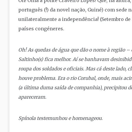
Oh! Olha a ponte Craveiro Lopes! Que, na altura,
português (!) da novel nação, Guiné) com sede 
unilateralmente a independência! (Setembro de
países congéneres.
Oh! As quedas de água que dão o nome à região – 
Saltinho(s) fica melhor. Aí se banhavam desinibido
roupa dos soldados e oficiais. Mas cá deste lado, c
houve problema. Era o rio Corubal, onde, mais a
(a última duma saída de companhia), precipitou d
apareceram.
Spínola testemunhou e homenageou
.