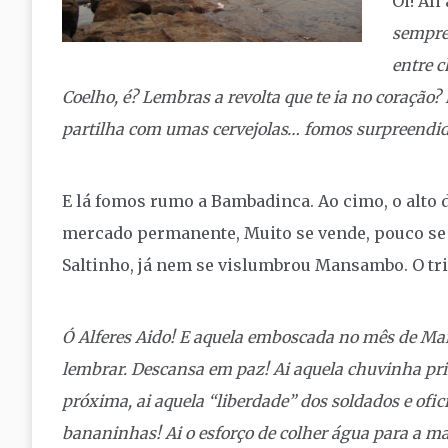
Oi! Al
sempre
entre c
Coelho, é? Lembras a revolta que te ia no coração
partilha com umas cervejolas… fomos surpreendi
E lá fomos rumo a Bambadinca. Ao cimo, o alto 
mercado permanente, Muito se vende, pouco se
Saltinho, já nem se vislumbrou Mansambo. O tri
Ó Alferes Aido! E aquela emboscada no mês de Mai
lembrar. Descansa em paz! Ai aquela chuvinha prim
próxima, ai aquela “liberdade” dos soldados e ofic
bananinhas! Ai o esforço de colher água para a mal