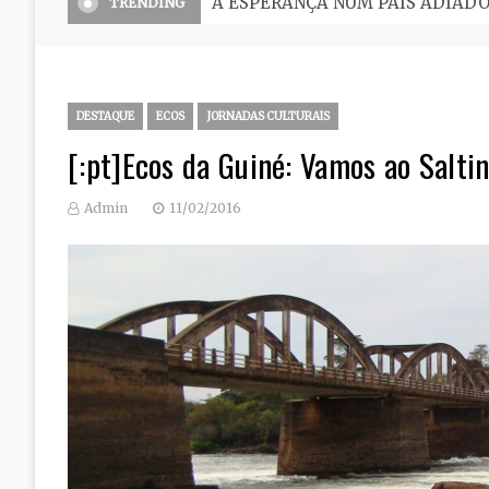
O Seminário, uma grande escola 
TRENDING
DESTAQUE
ECOS
JORNADAS CULTURAIS
[:pt]Ecos da Guiné: Vamos ao Saltin
Admin
11/02/2016