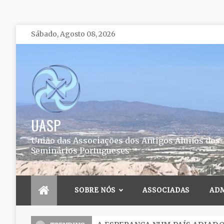
Skip
Sábado, Agosto 08, 2026
to
content
UASP
União das Associações dos Antigos Alunos dos
Seminários Portugueses
SOBRE NÓS
ASSOCIADAS
AD