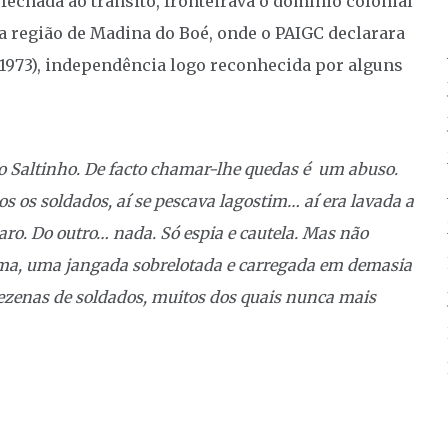
 fechada ao trânsito, fronteirava o domínio colonial
na região de Madina do Boé, onde o PAIGC declarara
 1973), independência logo reconhecida por alguns
o Saltinho. De facto chamar-lhe quedas é um abuso.
s os soldados, aí se pescava lagostim… aí era lavada a
laro. Do outro… nada. Só espia e cautela. Mas não
cima, uma jangada sobrelotada e carregada em demasia
ezenas de soldados, muitos dos quais nunca mais