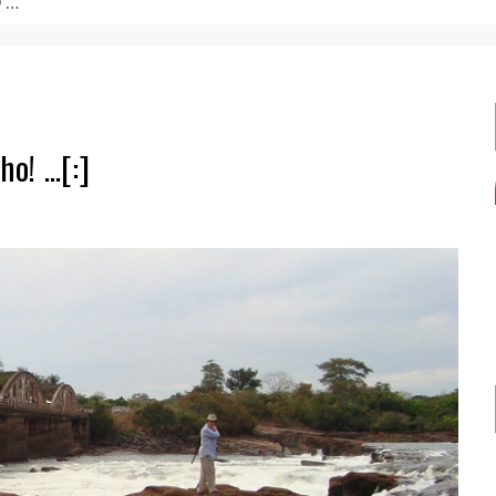
de formação.
ho! …[:]