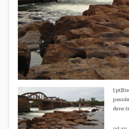
[:pt]
En
passám
duns t