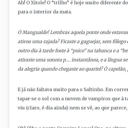
Ah! O Xitole! O “trilho” é hoje muito diferente d
para o interior da mata.
Ó Mangualde! Lembras aquela ponte onde estavas 
atirou uma rajada? Ficaste a gaguejar, sem fôlego
outro dia à tarde foste à “psico” na tabanca e a “b
atiraste uma sonora p…. instantânea, e a língua s
da alegria quando chegaste ao quartel? Ó capelão, j
E já não faltava muito para o Saltinho. Em corr
tapar-se o sol com a nuvem de vampiros que à t
viu (claro, é dia ainda) nem se vê, ao que parec