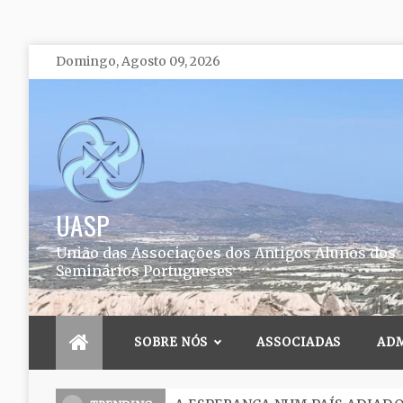
Skip
Domingo, Agosto 09, 2026
to
content
UASP
União das Associações dos Antigos Alunos dos
Seminários Portugueses
SOBRE NÓS
ASSOCIADAS
AD