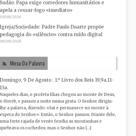
Sudão: Papa exige corredores humanitários e
apela a cessar-fogo «imediato»
09/08/2026
Igreja/Sociedade: Padre Paulo Duarte propõe
pedagogia do «silêncio» contra ruído digital
08/08/2026
Mesa Da Palavra
Domingo, 9 De Agosto : 1.º Livro dos Reis 19,9a.11-
13a.
Naqueles dias, o profeta Elias chegou ao monte de Deus,
o Horeb, e passou a noite numa gruta. O Senhor dirigiu-
lhe a palavra, dizendo: «Sai e permanece no monte à
espera do Senhor». Então, o Senhor passou. Diante dele,
uma forte rajada de vento fendia as montanhas e
quebrava os rochedos; mas o Senhor não […]