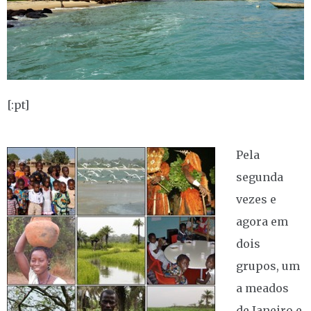
[:pt]
Pela
segunda
vezes e
agora em
dois
grupos, um
a meados
de Janeiro e