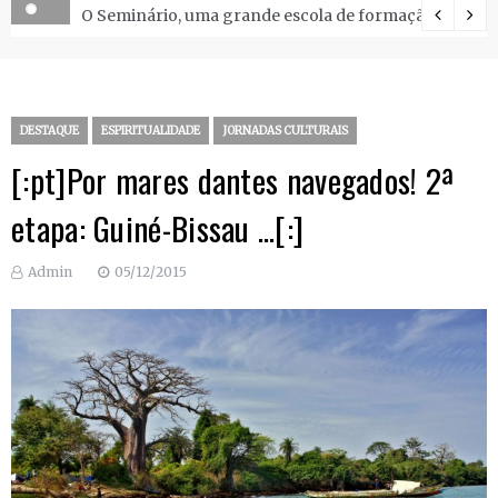
O Seminário, uma grande escola de formação.
DESTAQUE
ESPIRITUALIDADE
JORNADAS CULTURAIS
[:pt]Por mares dantes navegados! 2ª
etapa: Guiné-Bissau …[:]
Admin
05/12/2015