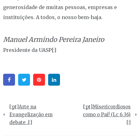
generosidade de muitas pessoas, empresas e
instituições. A todos, o nosso bem-haja.
Manuel Armindo Pereira Janeiro
Presidente da UASP[:]
Facebook
Twitter
Pinterest
Linkedin
Navegação
[:pt]Arte na
[:pt]Misericordiosos
de
Evangelização em
como o Pai! (Lc 6,36)
debate .[:]
[:]
artigos