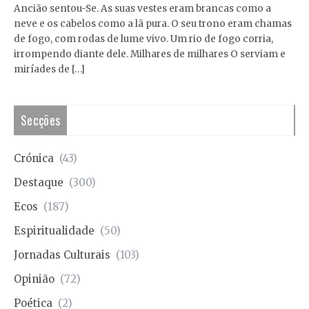
Ancião sentou-Se. As suas vestes eram brancas como a
neve e os cabelos como a lã pura. O seu trono eram chamas
de fogo, com rodas de lume vivo. Um rio de fogo corria,
irrompendo diante dele. Milhares de milhares O serviam e
miríades de […]
Secções
Crónica
(43)
Destaque
(300)
Ecos
(187)
Espiritualidade
(50)
Jornadas Culturais
(103)
Opinião
(72)
Poética
(2)