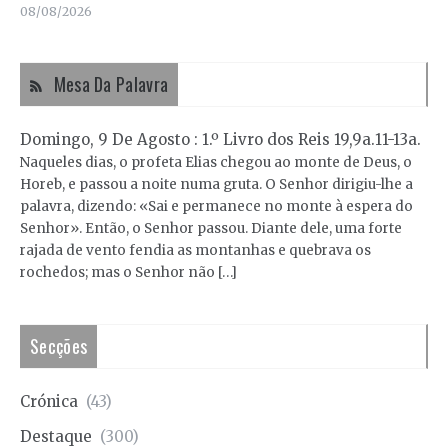
08/08/2026
Mesa Da Palavra
Domingo, 9 De Agosto : 1.º Livro dos Reis 19,9a.11-13a.
Naqueles dias, o profeta Elias chegou ao monte de Deus, o
Horeb, e passou a noite numa gruta. O Senhor dirigiu-lhe a
palavra, dizendo: «Sai e permanece no monte à espera do
Senhor». Então, o Senhor passou. Diante dele, uma forte
rajada de vento fendia as montanhas e quebrava os
rochedos; mas o Senhor não […]
Secções
Crónica
(43)
Destaque
(300)