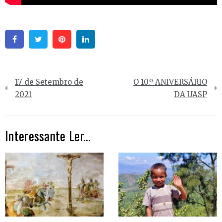
Facebook
Twitter
Pinterest
Linkedin
Navegação
17 de Setembro de
O 10.º ANIVERSÁRIO
de
2021
DA UASP
artigos
Interessante Ler...