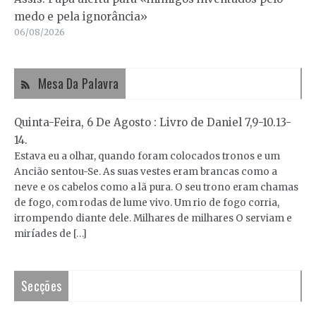
medo e pela ignorância»
06/08/2026
Mesa Da Palavra
Quinta-Feira, 6 De Agosto : Livro de Daniel 7,9-10.13-
14.
Estava eu a olhar, quando foram colocados tronos e um
Ancião sentou-Se. As suas vestes eram brancas como a
neve e os cabelos como a lã pura. O seu trono eram chamas
de fogo, com rodas de lume vivo. Um rio de fogo corria,
irrompendo diante dele. Milhares de milhares O serviam e
miríades de […]
Secções