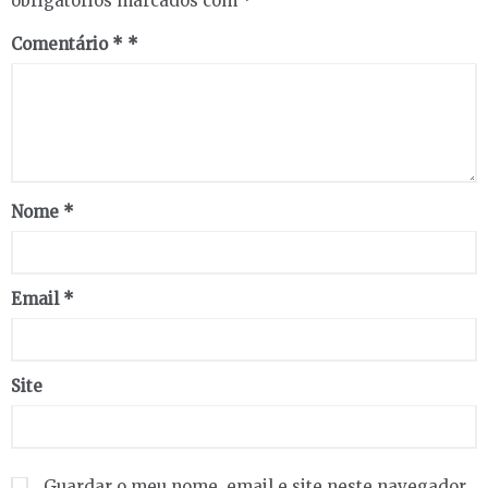
obrigatórios marcados com
*
Comentário
*
Nome
*
Email
*
Site
Guardar o meu nome, email e site neste navegador