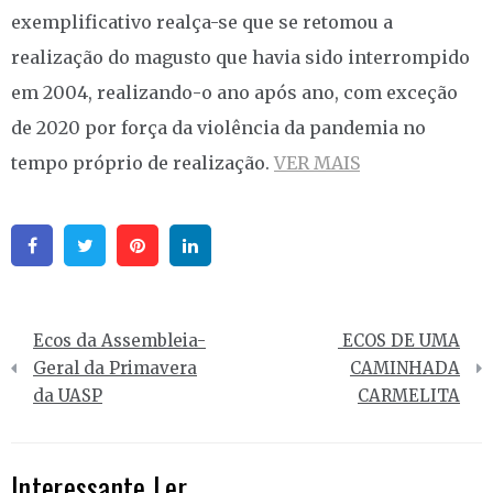
exemplificativo realça-se que se retomou a
realização do magusto que havia sido interrompido
em 2004, realizando-o ano após ano, com exceção
de 2020 por força da violência da pandemia no
tempo próprio de realização.
VER MAIS
Facebook
Twitter
Pinterest
Linkedin
Navegação
Ecos da Assembleia-
ECOS DE UMA
de
Geral da Primavera
CAMINHADA
da UASP
CARMELITA
artigos
Interessante Ler...