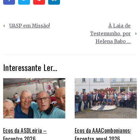
Navegação
UASP em Missão!
À Laia de
de
Testemunho, por
Helena Babo …
artigos
Interessante Ler...
Ecos da ASDLeiria –
Ecos da AAACombonianos:
Encontro 2026
Encontro anual 2026