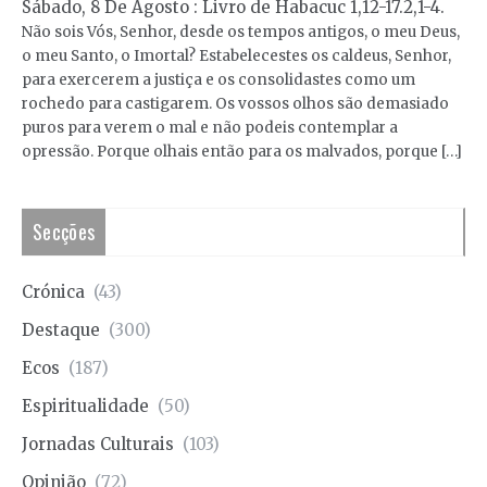
Sábado, 8 De Agosto : Livro de Habacuc 1,12-17.2,1-4.
Não sois Vós, Senhor, desde os tempos antigos, o meu Deus,
o meu Santo, o Imortal? Estabelecestes os caldeus, Senhor,
para exercerem a justiça e os consolidastes como um
rochedo para castigarem. Os vossos olhos são demasiado
puros para verem o mal e não podeis contemplar a
opressão. Porque olhais então para os malvados, porque […]
Secções
Crónica
(43)
Destaque
(300)
Ecos
(187)
Espiritualidade
(50)
Jornadas Culturais
(103)
Opinião
(72)